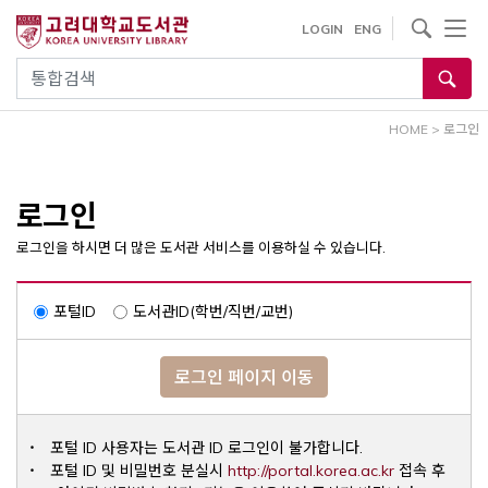
내
사이트내 검색
LOGIN
ENG
용
으
통합검색
로
건
HOME
>
로그인
너
뛰
기
로그인
로그인을 하시면 더 많은 도서관 서비스를 이용하실 수 있습니다.
포털ID
도서관ID(학번/직번/교번)
로그인 페이지 이동
포털 ID 사용자는 도서관 ID 로그인이 불가합니다.
Opens a ne
포털 ID 및 비밀번호 분실시
http://portal.korea.ac.kr
접속 후