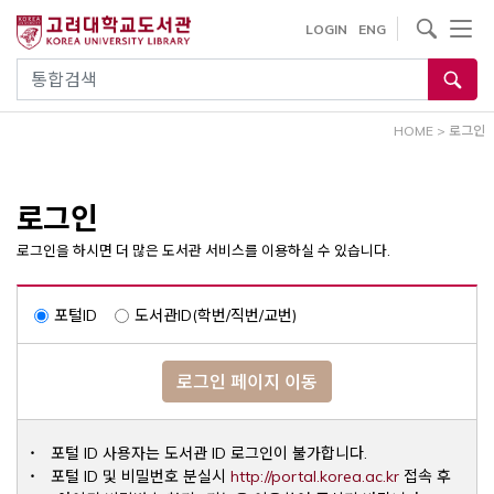
내
사이트내 검색
LOGIN
ENG
용
으
통합검색
로
건
HOME
>
로그인
너
뛰
기
로그인
로그인을 하시면 더 많은 도서관 서비스를 이용하실 수 있습니다.
포털ID
도서관ID(학번/직번/교번)
로그인 페이지 이동
포털 ID 사용자는 도서관 ID 로그인이 불가합니다.
Opens a ne
포털 ID 및 비밀번호 분실시
http://portal.korea.ac.kr
접속 후