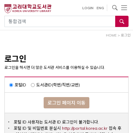
내
사이트내 검색
LOGIN
ENG
용
으
통합검색
로
건
HOME
>
로그인
너
뛰
기
로그인
로그인을 하시면 더 많은 도서관 서비스를 이용하실 수 있습니다.
포털ID
도서관ID(학번/직번/교번)
로그인 페이지 이동
포털 ID 사용자는 도서관 ID 로그인이 불가합니다.
Opens a ne
포털 ID 및 비밀번호 분실시
http://portal.korea.ac.kr
접속 후