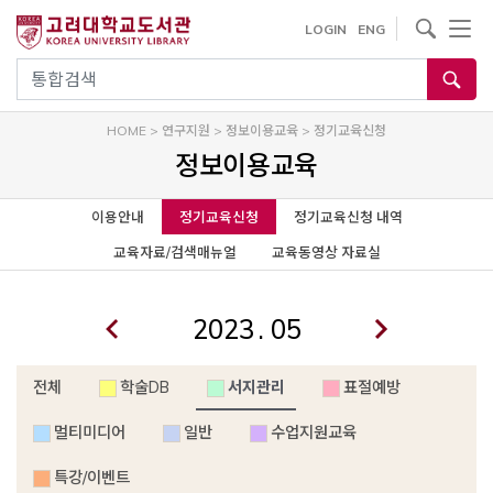
사이트내 검색
LOGIN
ENG
통합검색
HOME
>
연구지원
>
정보이용교육
>
정기교육신청
정보이용교육
이용안내
정기교육신청
정기교육신청 내역
교육자료/검색매뉴얼
교육동영상 자료실
.
전체
학술DB
서지관리
표절예방
멀티미디어
일반
수업지원교육
특강/이벤트