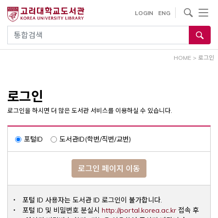
내
사이트내 검색
LOGIN
ENG
용
으
통합검색
로
건
HOME
>
로그인
너
뛰
기
로그인
로그인을 하시면 더 많은 도서관 서비스를 이용하실 수 있습니다.
포털ID
도서관ID(학번/직번/교번)
로그인 페이지 이동
포털 ID 사용자는 도서관 ID 로그인이 불가합니다.
Opens a ne
포털 ID 및 비밀번호 분실시
http://portal.korea.ac.kr
접속 후