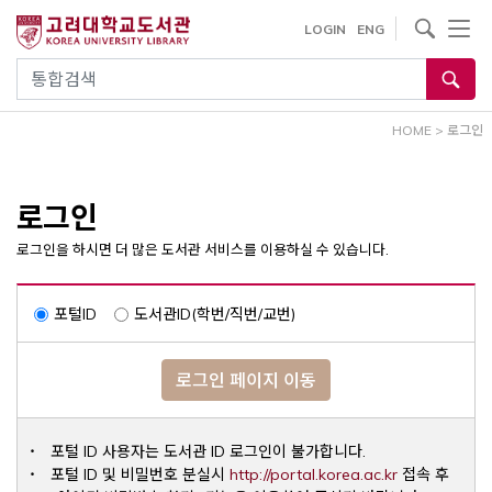
내
사이트내 검색
LOGIN
ENG
용
으
통합검색
로
건
HOME
>
로그인
너
뛰
기
로그인
로그인을 하시면 더 많은 도서관 서비스를 이용하실 수 있습니다.
포털ID
도서관ID(학번/직번/교번)
로그인 페이지 이동
포털 ID 사용자는 도서관 ID 로그인이 불가합니다.
Opens a ne
포털 ID 및 비밀번호 분실시
http://portal.korea.ac.kr
접속 후