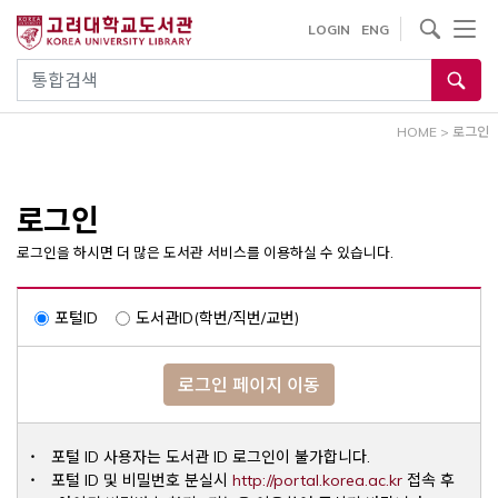
내
사이트내 검색
LOGIN
ENG
용
으
통합검색
로
건
HOME
>
로그인
너
뛰
기
로그인
로그인을 하시면 더 많은 도서관 서비스를 이용하실 수 있습니다.
포털ID
도서관ID(학번/직번/교번)
로그인 페이지 이동
포털 ID 사용자는 도서관 ID 로그인이 불가합니다.
Opens a ne
포털 ID 및 비밀번호 분실시
http://portal.korea.ac.kr
접속 후