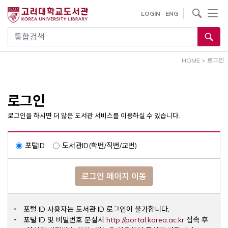
내
사이트내 검색
LOGIN
ENG
용
으
통합검색
로
건
HOME
>
로그인
너
뛰
기
로그인
로그인을 하시면 더 많은 도서관 서비스를 이용하실 수 있습니다.
포털ID
도서관ID(학번/직번/교번)
로그인 페이지 이동
포털 ID 사용자는 도서관 ID 로그인이 불가합니다.
Opens a ne
포털 ID 및 비밀번호 분실시
http://portal.korea.ac.kr
접속 후