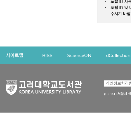
포털 ID 사
포털 ID 
주시기 바랍
Opens a new window
Opens a new win
사이트맵
RISS
ScienceON
dCollection
자료이용
연구지원
개인정보처리
Open
자료찾기
연구지원 서비스
(02841) 서울시 
상세검색
정보이용교육
강의수업자료
학술지 등재/평가 정보
데이터베이스
투고 저널 추천
전자저널
연구 동향 분석
전자책·이러닝
오픈액세스 출판 지원