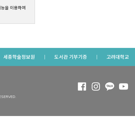
기능을 이용하여
s a new window
Opens a new window
Opens a new windo
Op
세종학술정보원
도서관 기부기증
고려대학교
나의공간
Opens a new window
Opens a new 
Opens a
Op
 window
내정보
ESERVED.
내서재
개인공지
이용자정보 관리
연회비·이용증
이용현황