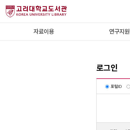
내
용
으
로
자료이용
연구지원
건
너
뛰
기
로그인
포털ID