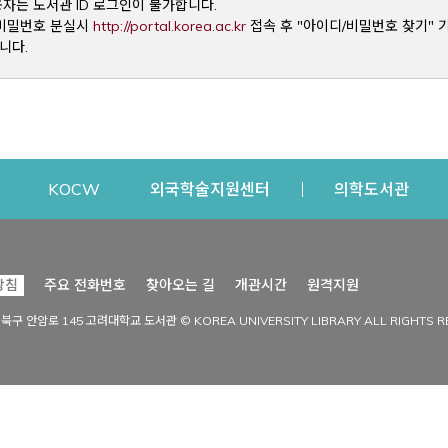
용자는 도서관 ID 로그인이 불가합니다.
Opens a new window
및 비밀번호 분실시
http://portal.korea.ac.kr
접속 후 "아이디/비밀번호 찾기" 
니다.
dow
Opens a new window
Opens a new window
Opens a new window
Open
KOCW
외국학술지원센터
의학도서관
시설이용
커뮤니티
Opens a new
방침
주요 전화번호
찾아오는 길
개관시간
원격지원
s a new window
시설찾기
도서관 소식
성북구 안암로 145 고려대학교 도서관 © KOREA UNIVERSITY LIBRARY ALL RIGHTS R
Opens a new window
시설·좌석 예약·현황
공지사항
중앙도서관
보도자료
중앙도서관(대학원)
홍보자료
학술정보관(CDL)
현황·통계
과학도서관
FAQ & QnA