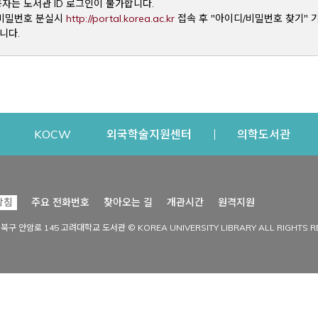
용자는 도서관 ID 로그인이 불가합니다.
Opens a new window
및 비밀번호 분실시
http://portal.korea.ac.kr
접속 후 "아이디/비밀번호 찾기" 
니다.
dow
Opens a new window
Opens a new window
Opens a new window
Open
KOCW
외국학술지원센터
의학도서관
시설이용
커뮤니티
Opens a new
방침
주요 전화번호
찾아오는 길
개관시간
원격지원
s a new window
시설찾기
도서관 소식
성북구 안암로 145 고려대학교 도서관 © KOREA UNIVERSITY LIBRARY ALL RIGHTS R
Opens a new window
시설·좌석 예약·현황
공지사항
중앙도서관
보도자료
중앙도서관(대학원)
홍보자료
학술정보관(CDL)
현황·통계
과학도서관
FAQ & QnA