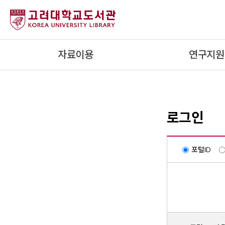
내
용
으
로
자료이용
연구지원
건
너
뛰
기
로그인
포털ID