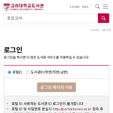
내
사이트내 검색
LOGIN
ENG
용
으
통합검색
로
건
HOME
>
로그인
너
뛰
기
로그인
로그인을 하시면 더 많은 도서관 서비스를 이용하실 수 있습니다.
포털ID
도서관ID(학번/직번/교번)
로그인 페이지 이동
포털 ID 사용자는 도서관 ID 로그인이 불가합니다.
Opens a ne
포털 ID 및 비밀번호 분실시
http://portal.korea.ac.kr
접속 후