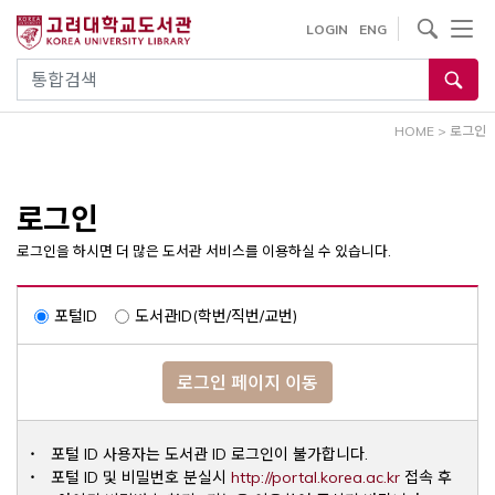
내
사이트내 검색
LOGIN
ENG
용
으
통합검색
로
건
HOME
>
로그인
너
뛰
기
로그인
로그인을 하시면 더 많은 도서관 서비스를 이용하실 수 있습니다.
포털ID
도서관ID(학번/직번/교번)
로그인 페이지 이동
포털 ID 사용자는 도서관 ID 로그인이 불가합니다.
Opens a ne
포털 ID 및 비밀번호 분실시
http://portal.korea.ac.kr
접속 후