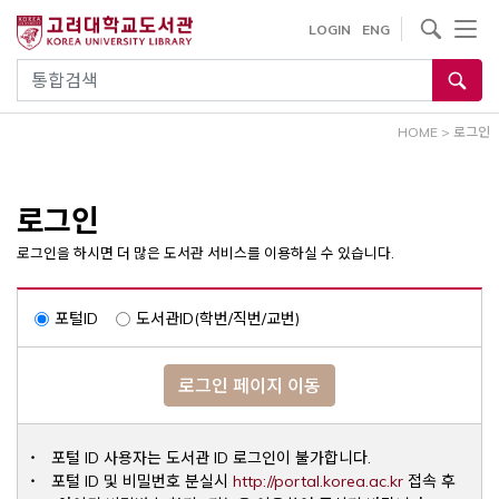
내
사이트내 검색
LOGIN
ENG
용
으
통합검색
로
건
HOME
>
로그인
너
뛰
기
로그인
로그인을 하시면 더 많은 도서관 서비스를 이용하실 수 있습니다.
포털ID
도서관ID(학번/직번/교번)
로그인 페이지 이동
포털 ID 사용자는 도서관 ID 로그인이 불가합니다.
Opens a ne
포털 ID 및 비밀번호 분실시
http://portal.korea.ac.kr
접속 후