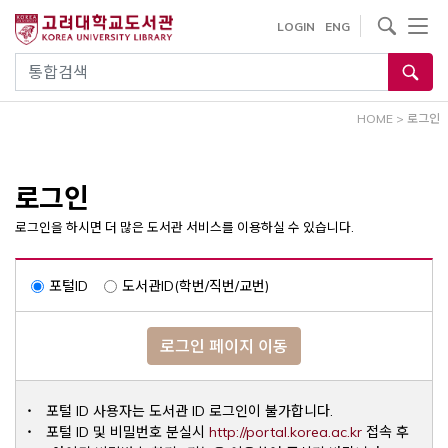
내
사이트내 검색
LOGIN
ENG
용
으
통합검색
로
건
HOME
>
로그인
너
뛰
기
로그인
로그인을 하시면 더 많은 도서관 서비스를 이용하실 수 있습니다.
포털ID
도서관ID(학번/직번/교번)
로그인 페이지 이동
포털 ID 사용자는 도서관 ID 로그인이 불가합니다.
Opens a ne
포털 ID 및 비밀번호 분실시
http://portal.korea.ac.kr
접속 후