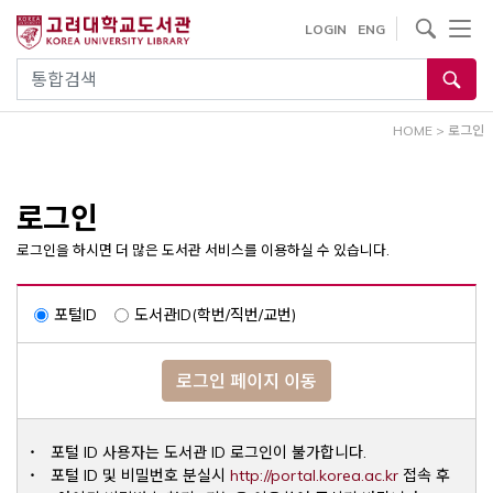
내
사이트내 검색
LOGIN
ENG
용
으
통합검색
로
건
HOME
>
로그인
너
뛰
기
로그인
로그인을 하시면 더 많은 도서관 서비스를 이용하실 수 있습니다.
포털ID
도서관ID(학번/직번/교번)
로그인 페이지 이동
포털 ID 사용자는 도서관 ID 로그인이 불가합니다.
Opens a ne
포털 ID 및 비밀번호 분실시
http://portal.korea.ac.kr
접속 후