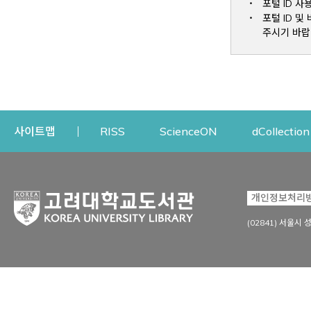
포털 ID 사
포털 ID 
주시기 바랍
Opens a new window
Opens a new win
사이트맵
RISS
ScienceON
dCollection
자료이용
연구지원
개인정보처리
Open
자료찾기
연구지원 서비스
(02841) 서울시 
상세검색
정보이용교육
강의수업자료
학술지 등재/평가 정보
데이터베이스
투고 저널 추천
전자저널
연구 동향 분석
전자책·이러닝
오픈액세스 출판 지원