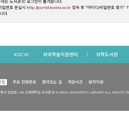
용자는 도서관 ID 로그인이 불가합니다.
Opens a new window
및 비밀번호 분실시
http://portal.korea.ac.kr
접속 후 "아이디/비밀번호 찾기" 
니다.
dow
Opens a new window
Opens a new window
Opens a new window
Open
KOCW
외국학술지원센터
의학도서관
시설이용
커뮤니티
Opens a new
방침
주요 전화번호
찾아오는 길
개관시간
원격지원
s a new window
시설찾기
도서관 소식
성북구 안암로 145 고려대학교 도서관 © KOREA UNIVERSITY LIBRARY ALL RIGHTS R
Opens a new window
시설·좌석 예약·현황
공지사항
중앙도서관
보도자료
중앙도서관(대학원)
홍보자료
학술정보관(CDL)
현황·통계
과학도서관
FAQ & QnA