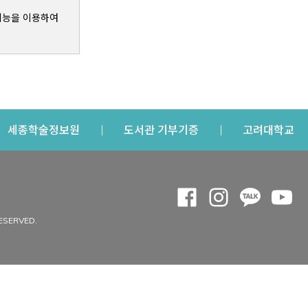
기능을 이용하여
s a new window
Opens a new window
Opens a new windo
Op
세종학술정보원
도서관 기부기증
고려대학교
나의공간
Opens a new window
Opens a new 
Opens a
Op
 window
내정보
ESERVED.
내서재
개인공지
이용자정보 관리
연회비·이용증
이용현황