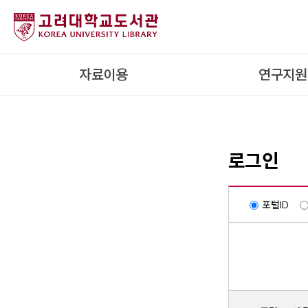
내
용
으
로
자료이용
연구지원
건
너
뛰
기
로그인
포털ID