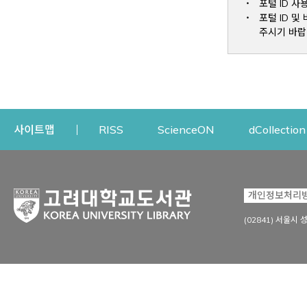
포털 ID 사
포털 ID 
주시기 바랍
Opens a new window
Opens a new win
사이트맵
RISS
ScienceON
dCollection
자료이용
연구지원
개인정보처리
Open
자료찾기
연구지원 서비스
(02841) 서울시 
상세검색
정보이용교육
강의수업자료
학술지 등재/평가 정보
데이터베이스
투고 저널 추천
전자저널
연구 동향 분석
전자책·이러닝
오픈액세스 출판 지원