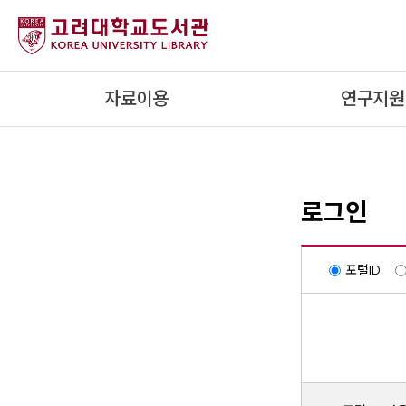
내
용
으
로
자료이용
연구지원
건
너
뛰
기
로그인
포털ID