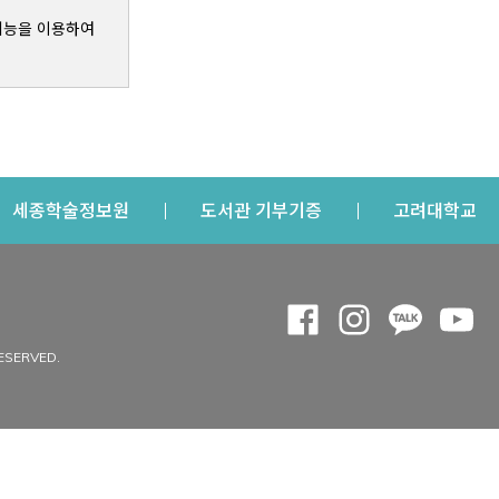
기능을 이용하여
s a new window
Opens a new window
Opens a new windo
Op
세종학술정보원
도서관 기부기증
고려대학교
나의공간
Opens a new window
Opens a new 
Opens a
Op
 window
내정보
ESERVED.
내서재
개인공지
이용자정보 관리
연회비·이용증
이용현황