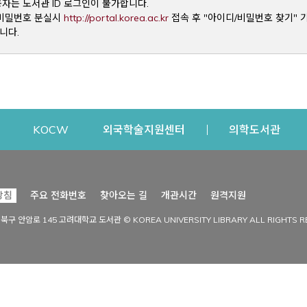
용자는 도서관 ID 로그인이 불가합니다.
Opens a new window
및 비밀번호 분실시
http://portal.korea.ac.kr
접속 후 "아이디/비밀번호 찾기" 
니다.
dow
Opens a new window
Opens a new window
Opens a new window
Open
KOCW
외국학술지원센터
의학도서관
시설이용
커뮤니티
Opens a new
방침
주요 전화번호
찾아오는 길
개관시간
원격지원
s a new window
시설찾기
도서관 소식
성북구 안암로 145 고려대학교 도서관 © KOREA UNIVERSITY LIBRARY ALL RIGHTS R
Opens a new window
시설·좌석 예약·현황
공지사항
중앙도서관
보도자료
중앙도서관(대학원)
홍보자료
학술정보관(CDL)
현황·통계
과학도서관
FAQ & QnA