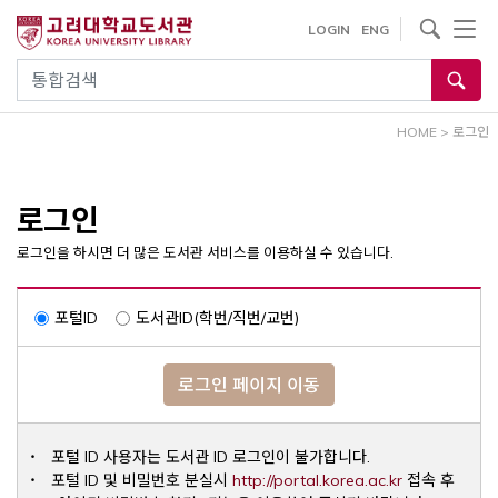
내
사이트내 검색
LOGIN
ENG
용
으
통합검색
로
건
HOME
>
로그인
너
뛰
기
로그인
로그인을 하시면 더 많은 도서관 서비스를 이용하실 수 있습니다.
포털ID
도서관ID(학번/직번/교번)
로그인 페이지 이동
포털 ID 사용자는 도서관 ID 로그인이 불가합니다.
Opens a ne
포털 ID 및 비밀번호 분실시
http://portal.korea.ac.kr
접속 후