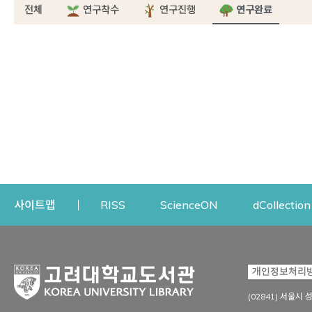
전체
연구착수
연구진행
연구완료
Opens a new window
Opens a new win
사이트맵
RISS
ScienceON
dCollection
자료이용
연구지원
개인정보처리
Open
자료찾기
연구지원 서비스
(02841) 서울시 
상세검색
정보이용교육