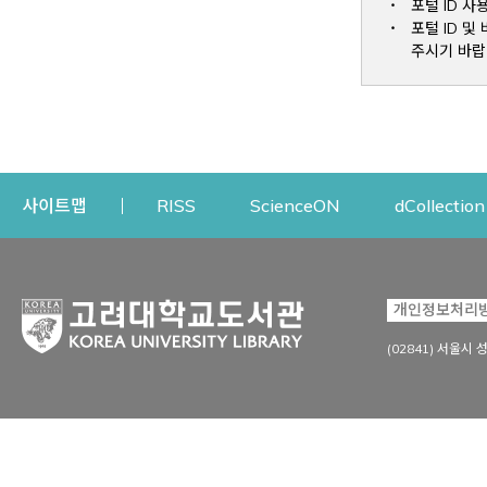
포털 ID 사
포털 ID 
주시기 바랍
Opens a new window
Opens a new win
사이트맵
RISS
ScienceON
dCollection
자료이용
연구지원
개인정보처리
Open
자료찾기
연구지원 서비스
(02841) 서울시 
상세검색
정보이용교육
강의수업자료
학술지 등재/평가 정보
데이터베이스
투고 저널 추천
전자저널
연구 동향 분석
전자책·이러닝
오픈액세스 출판 지원