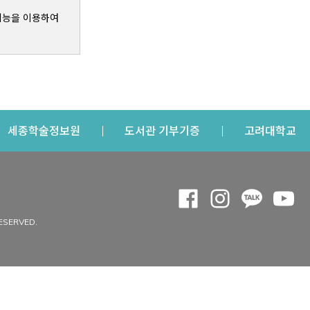
기능을 이용하여
s a new window
Opens a new window
Opens a new windo
Op
세종학술정보원
도서관 기부기증
고려대학교
나의공간
Opens a new window
Opens a new 
Opens a
Op
 window
내정보
ESERVED.
내서재
개인공지
이용자정보 관리
연회비·이용증
이용현황