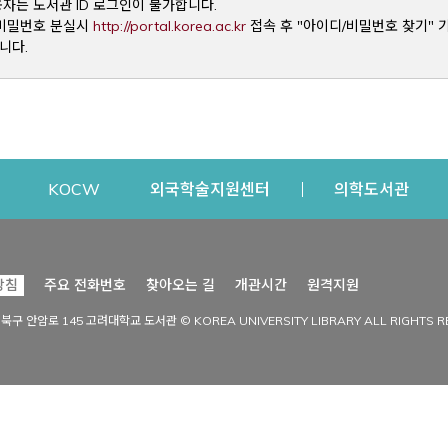
용자는 도서관 ID 로그인이 불가합니다.
Opens a new window
및 비밀번호 분실시
http://portal.korea.ac.kr
접속 후 "아이디/비밀번호 찾기" 
니다.
dow
Opens a new window
Opens a new window
Opens a new window
Open
KOCW
외국학술지원센터
의학도서관
시설이용
커뮤니티
Opens a new
방침
주요 전화번호
찾아오는 길
개관시간
원격지원
s a new window
시설찾기
도서관 소식
성북구 안암로 145 고려대학교 도서관 © KOREA UNIVERSITY LIBRARY ALL RIGHTS R
Opens a new window
시설·좌석 예약·현황
공지사항
중앙도서관
보도자료
중앙도서관(대학원)
홍보자료
학술정보관(CDL)
현황·통계
과학도서관
FAQ & QnA