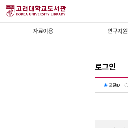
내
용
으
로
자료이용
연구지원
건
너
뛰
기
로그인
포털ID