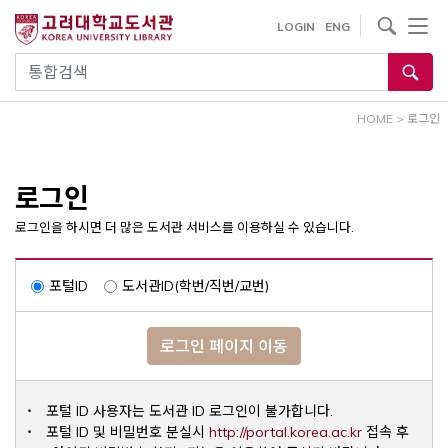
내
사이트내 검색
LOGIN
ENG
용
으
통합검색
로
건
HOME
>
로그인
너
뛰
기
로그인
로그인을 하시면 더 많은 도서관 서비스를 이용하실 수 있습니다.
포털ID
도서관ID(학번/직번/교번)
로그인 페이지 이동
포털 ID 사용자는 도서관 ID 로그인이 불가합니다.
Opens a ne
포털 ID 및 비밀번호 분실시
http://portal.korea.ac.kr
접속 후