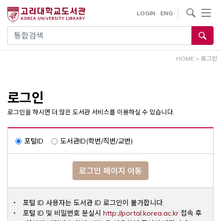
내
사이트내 검색
LOGIN
ENG
용
으
통합검색
로
건
HOME
>
로그인
너
뛰
기
로그인
로그인을 하시면 더 많은 도서관 서비스를 이용하실 수 있습니다.
포털ID
도서관ID(학번/직번/교번)
로그인 페이지 이동
포털 ID 사용자는 도서관 ID 로그인이 불가합니다.
Opens a ne
포털 ID 및 비밀번호 분실시
http://portal.korea.ac.kr
접속 후