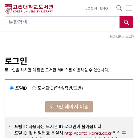
내
사이트내 검색
LOGIN
ENG
용
으
통합검색
로
건
HOME
>
로그인
너
뛰
기
로그인
로그인을 하시면 더 많은 도서관 서비스를 이용하실 수 있습니다.
포털ID
도서관ID(학번/직번/교번)
로그인 페이지 이동
포털 ID 사용자는 도서관 ID 로그인이 불가합니다.
Opens a ne
포털 ID 및 비밀번호 분실시
http://portal.korea.ac.kr
접속 후