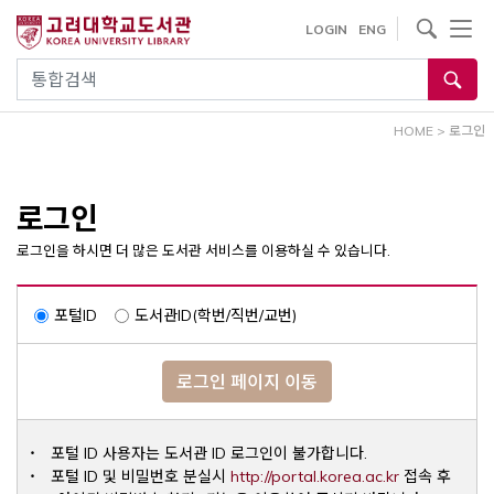
내
사이트내 검색
LOGIN
ENG
용
으
통합검색
로
건
HOME
>
로그인
너
뛰
기
로그인
로그인을 하시면 더 많은 도서관 서비스를 이용하실 수 있습니다.
포털ID
도서관ID(학번/직번/교번)
로그인 페이지 이동
포털 ID 사용자는 도서관 ID 로그인이 불가합니다.
Opens a ne
포털 ID 및 비밀번호 분실시
http://portal.korea.ac.kr
접속 후