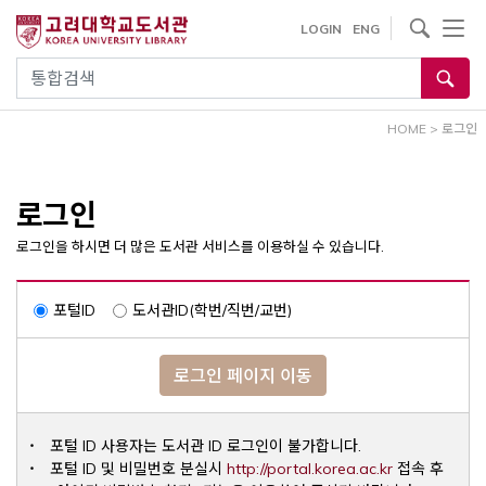
내
사이트내 검색
LOGIN
ENG
용
으
통합검색
로
건
HOME
>
로그인
너
뛰
기
로그인
로그인을 하시면 더 많은 도서관 서비스를 이용하실 수 있습니다.
포털ID
도서관ID(학번/직번/교번)
로그인 페이지 이동
포털 ID 사용자는 도서관 ID 로그인이 불가합니다.
Opens a ne
포털 ID 및 비밀번호 분실시
http://portal.korea.ac.kr
접속 후