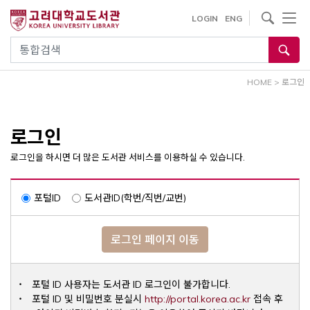
내
사이트내 검색
LOGIN
ENG
용
으
통합검색
로
건
HOME
>
로그인
너
뛰
기
로그인
로그인을 하시면 더 많은 도서관 서비스를 이용하실 수 있습니다.
포털ID
도서관ID(학번/직번/교번)
로그인 페이지 이동
포털 ID 사용자는 도서관 ID 로그인이 불가합니다.
Opens a ne
포털 ID 및 비밀번호 분실시
http://portal.korea.ac.kr
접속 후