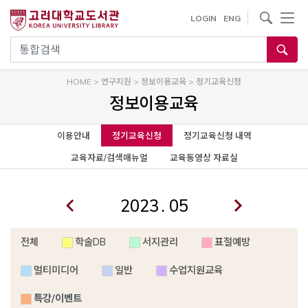
사이트내 검색
LOGIN
ENG
통합검색
HOME
>
연구지원
>
정보이용교육
>
정기교육신청
정보이용교육
이용안내
정기교육신청
정기교육신청 내역
교육자료/검색매뉴얼
교육동영상 자료실
.
전체
학술DB
서지관리
표절예방
멀티미디어
일반
수업지원교육
특강/이벤트