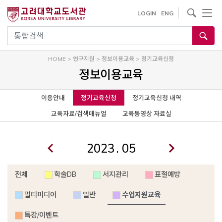
사이트내 검색
LOGIN
ENG
통합검색
HOME
>
연구지원
>
정보이용교육
>
정기교육신청
정보이용교육
이용안내
정기교육신청
정기교육신청 내역
교육자료/검색매뉴얼
교육동영상 자료실
.
전체
학술DB
서지관리
표절예방
멀티미디어
일반
수업지원교육
특강/이벤트