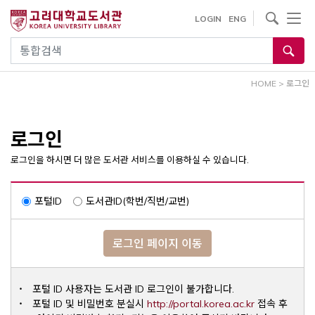
내
사이트내 검색
LOGIN
ENG
용
으
통합검색
로
건
HOME
>
로그인
너
뛰
기
로그인
로그인을 하시면 더 많은 도서관 서비스를 이용하실 수 있습니다.
포털ID
도서관ID(학번/직번/교번)
로그인 페이지 이동
포털 ID 사용자는 도서관 ID 로그인이 불가합니다.
Opens a ne
포털 ID 및 비밀번호 분실시
http://portal.korea.ac.kr
접속 후