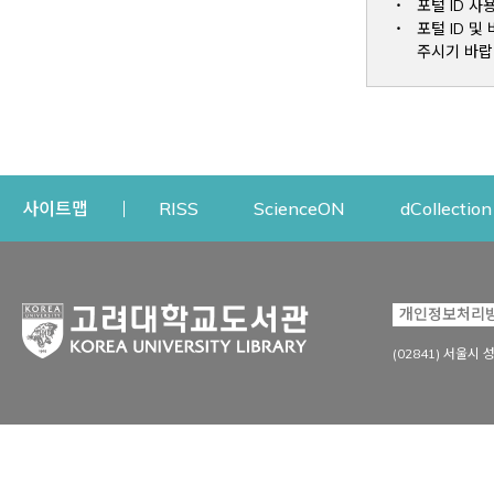
포털 ID 사
포털 ID 
주시기 바랍
Opens a new window
Opens a new win
사이트맵
RISS
ScienceON
dCollection
자료이용
연구지원
개인정보처리
Open
자료찾기
연구지원 서비스
(02841) 서울시 
상세검색
정보이용교육
강의수업자료
학술지 등재/평가 정보
데이터베이스
투고 저널 추천
전자저널
연구 동향 분석
전자책·이러닝
오픈액세스 출판 지원