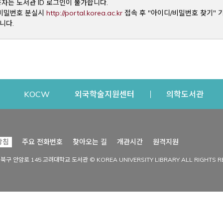
용자는 도서관 ID 로그인이 불가합니다.
Opens a new window
및 비밀번호 분실시
http://portal.korea.ac.kr
접속 후 "아이디/비밀번호 찾기" 
니다.
dow
Opens a new window
Opens a new window
Opens a new window
Open
KOCW
외국학술지원센터
의학도서관
시설이용
커뮤니티
Opens a new
방침
주요 전화번호
찾아오는 길
개관시간
원격지원
s a new window
시설찾기
도서관 소식
성북구 안암로 145 고려대학교 도서관 © KOREA UNIVERSITY LIBRARY ALL RIGHTS R
Opens a new window
시설·좌석 예약·현황
공지사항
중앙도서관
보도자료
중앙도서관(대학원)
홍보자료
학술정보관(CDL)
현황·통계
과학도서관
FAQ & QnA