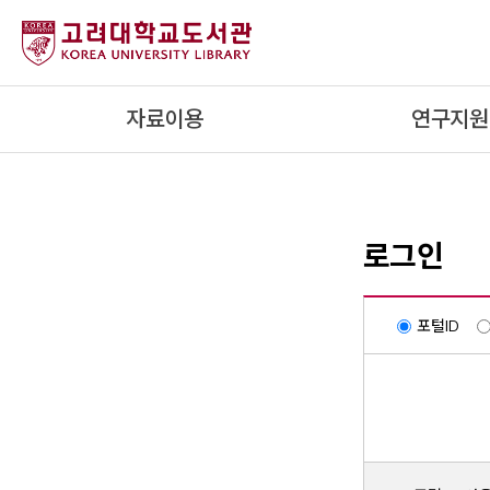
내
용
으
로
자료이용
연구지원
건
너
뛰
기
로그인
포털ID