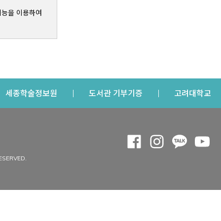
기능을 이용하여
s a new window
Opens a new window
Opens a new windo
Op
세종학술정보원
도서관 기부기증
고려대학교
나의공간
Opens a new window
Opens a new 
Opens a
Op
 window
내정보
ESERVED.
내서재
개인공지
이용자정보 관리
연회비·이용증
이용현황