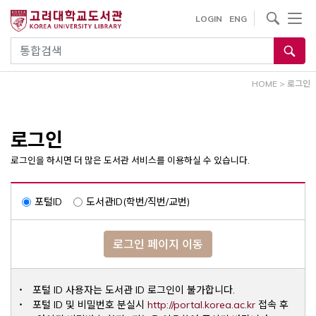
내
사이트내 검색
LOGIN
ENG
용
으
통합검색
로
건
HOME
>
로그인
너
뛰
기
로그인
로그인을 하시면 더 많은 도서관 서비스를 이용하실 수 있습니다.
포털ID
도서관ID(학번/직번/교번)
로그인 페이지 이동
포털 ID 사용자는 도서관 ID 로그인이 불가합니다.
Opens a ne
포털 ID 및 비밀번호 분실시
http://portal.korea.ac.kr
접속 후