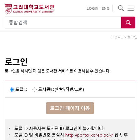
내
사이트내 검색
LOGIN
ENG
용
으
통합검색
로
건
HOME
>
로그인
너
뛰
기
로그인
로그인을 하시면 더 많은 도서관 서비스를 이용하실 수 있습니다.
포털ID
도서관ID(학번/직번/교번)
로그인 페이지 이동
포털 ID 사용자는 도서관 ID 로그인이 불가합니다.
Opens a ne
포털 ID 및 비밀번호 분실시
http://portal.korea.ac.kr
접속 후