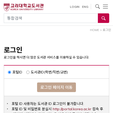
내
사이트내 검색
LOGIN
ENG
용
으
통합검색
로
건
HOME
>
로그인
너
뛰
기
로그인
로그인을 하시면 더 많은 도서관 서비스를 이용하실 수 있습니다.
포털ID
도서관ID(학번/직번/교번)
로그인 페이지 이동
포털 ID 사용자는 도서관 ID 로그인이 불가합니다.
Opens a ne
포털 ID 및 비밀번호 분실시
http://portal.korea.ac.kr
접속 후