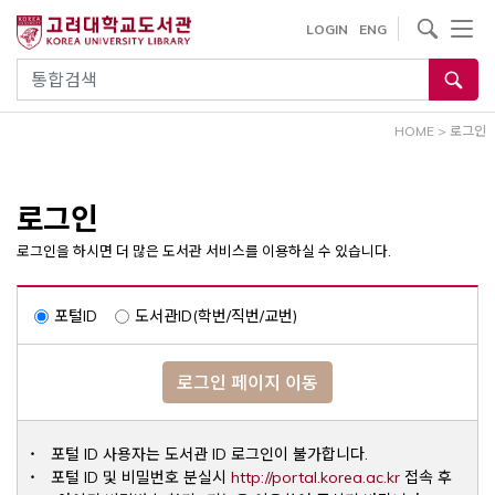
내
사이트내 검색
LOGIN
ENG
용
으
통합검색
로
건
HOME
>
로그인
너
뛰
기
로그인
로그인을 하시면 더 많은 도서관 서비스를 이용하실 수 있습니다.
포털ID
도서관ID(학번/직번/교번)
로그인 페이지 이동
포털 ID 사용자는 도서관 ID 로그인이 불가합니다.
Opens a ne
포털 ID 및 비밀번호 분실시
http://portal.korea.ac.kr
접속 후