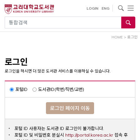
내
사이트내 검색
LOGIN
ENG
용
으
통합검색
로
건
HOME
>
로그인
너
뛰
기
로그인
로그인을 하시면 더 많은 도서관 서비스를 이용하실 수 있습니다.
포털ID
도서관ID(학번/직번/교번)
로그인 페이지 이동
포털 ID 사용자는 도서관 ID 로그인이 불가합니다.
Opens a ne
포털 ID 및 비밀번호 분실시
http://portal.korea.ac.kr
접속 후