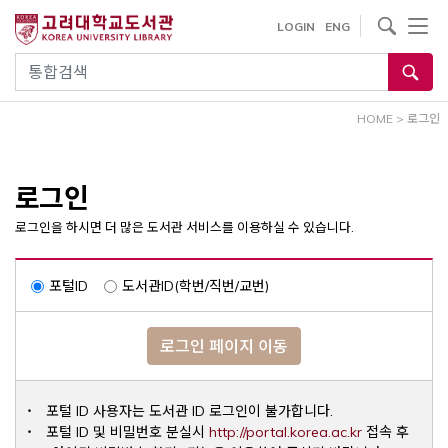
내
사이트내 검색
LOGIN
ENG
용
으
통합검색
로
건
HOME
>
로그인
너
뛰
기
로그인
로그인을 하시면 더 많은 도서관 서비스를 이용하실 수 있습니다.
포털ID
도서관ID(학번/직번/교번)
로그인 페이지 이동
포털 ID 사용자는 도서관 ID 로그인이 불가합니다.
Opens a ne
포털 ID 및 비밀번호 분실시
http://portal.korea.ac.kr
접속 후