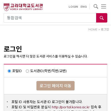
내
사이트내 검색
LOGIN
ENG
용
으
통합검색
로
건
HOME
>
로그인
너
뛰
기
로그인
로그인을 하시면 더 많은 도서관 서비스를 이용하실 수 있습니다.
포털ID
도서관ID(학번/직번/교번)
로그인 페이지 이동
포털 ID 사용자는 도서관 ID 로그인이 불가합니다.
Opens a ne
포털 ID 및 비밀번호 분실시
http://portal.korea.ac.kr
접속 후