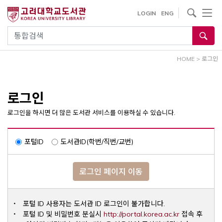
내
사이트내 검색
LOGIN
ENG
용
으
통합검색
로
건
HOME
>
로그인
너
뛰
기
로그인
로그인을 하시면 더 많은 도서관 서비스를 이용하실 수 있습니다.
포털ID
도서관ID(학번/직번/교번)
로그인 페이지 이동
포털 ID 사용자는 도서관 ID 로그인이 불가합니다.
Opens a ne
포털 ID 및 비밀번호 분실시
http://portal.korea.ac.kr
접속 후