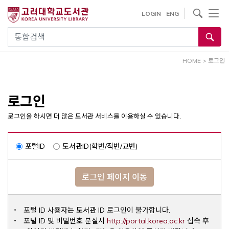
내
사이트내 검색
LOGIN
ENG
용
으
통합검색
로
건
HOME
>
로그인
너
뛰
기
로그인
로그인을 하시면 더 많은 도서관 서비스를 이용하실 수 있습니다.
포털ID
도서관ID(학번/직번/교번)
로그인 페이지 이동
포털 ID 사용자는 도서관 ID 로그인이 불가합니다.
Opens a ne
포털 ID 및 비밀번호 분실시
http://portal.korea.ac.kr
접속 후