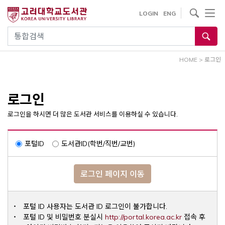
내
사이트내 검색
LOGIN
ENG
용
으
통합검색
로
건
HOME
>
로그인
너
뛰
기
로그인
로그인을 하시면 더 많은 도서관 서비스를 이용하실 수 있습니다.
포털ID
도서관ID(학번/직번/교번)
로그인 페이지 이동
포털 ID 사용자는 도서관 ID 로그인이 불가합니다.
Opens a ne
포털 ID 및 비밀번호 분실시
http://portal.korea.ac.kr
접속 후