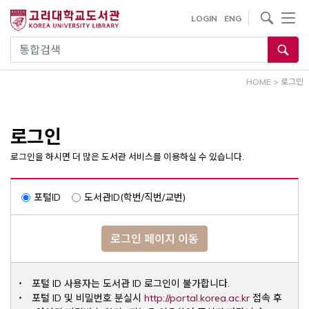
내
사이트내 검색
LOGIN
ENG
용
으
통합검색
로
건
HOME
>
로그인
너
뛰
기
로그인
로그인을 하시면 더 많은 도서관 서비스를 이용하실 수 있습니다.
포털ID
도서관ID(학번/직번/교번)
로그인 페이지 이동
포털 ID 사용자는 도서관 ID 로그인이 불가합니다.
Opens a ne
포털 ID 및 비밀번호 분실시
http://portal.korea.ac.kr
접속 후