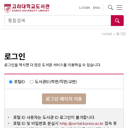
내
사이트내 검색
LOGIN
ENG
용
으
통합검색
로
건
HOME
>
로그인
너
뛰
기
로그인
로그인을 하시면 더 많은 도서관 서비스를 이용하실 수 있습니다.
포털ID
도서관ID(학번/직번/교번)
로그인 페이지 이동
포털 ID 사용자는 도서관 ID 로그인이 불가합니다.
Opens a ne
포털 ID 및 비밀번호 분실시
http://portal.korea.ac.kr
접속 후