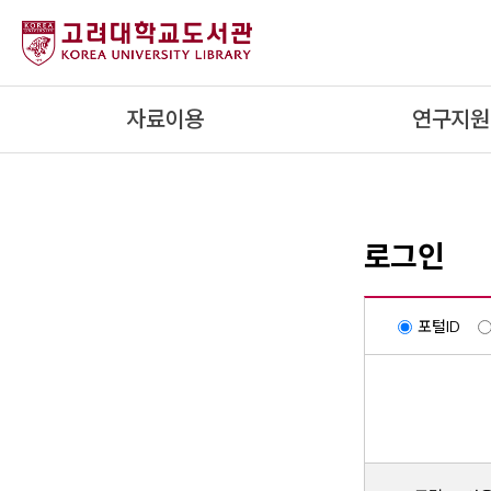
내
용
으
로
자료이용
연구지원
건
너
뛰
기
로그인
포털ID