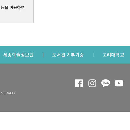
기능을 이용하여
s a new window
Opens a new window
Opens a new windo
Op
세종학술정보원
도서관 기부기증
고려대학교
나의공간
Opens a new window
Opens a new 
Opens a
Op
 window
내정보
ESERVED.
내서재
개인공지
이용자정보 관리
연회비·이용증
이용현황