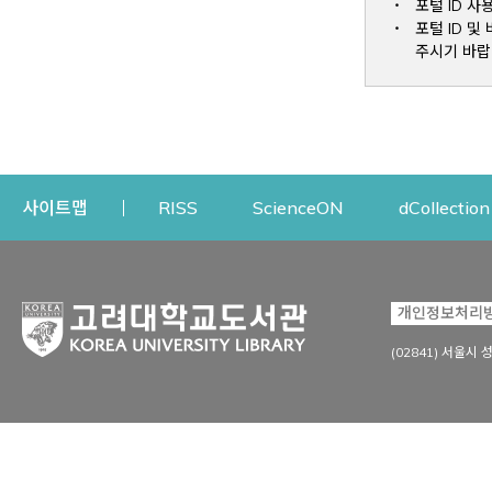
포털 ID 사
포털 ID 
주시기 바랍
Opens a new window
Opens a new win
사이트맵
RISS
ScienceON
dCollection
자료이용
연구지원
개인정보처리
Open
자료찾기
연구지원 서비스
(02841) 서울시 
상세검색
정보이용교육
강의수업자료
학술지 등재/평가 정보
데이터베이스
투고 저널 추천
전자저널
연구 동향 분석
전자책·이러닝
오픈액세스 출판 지원