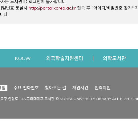
용자는 도서관 ID 로그인이 불가합니다.
Opens a new window
및 비밀번호 분실시
http://portal.korea.ac.kr
접속 후 "아이디/비밀번호 찾기" 
니다.
dow
Opens a new window
Opens a new window
Opens a new window
Open
KOCW
외국학술지원센터
의학도서관
시설이용
커뮤니티
Opens a new
방침
주요 전화번호
찾아오는 길
개관시간
원격지원
s a new window
시설찾기
도서관 소식
성북구 안암로 145 고려대학교 도서관 © KOREA UNIVERSITY LIBRARY ALL RIGHTS R
Opens a new window
시설·좌석 예약·현황
공지사항
중앙도서관
보도자료
중앙도서관(대학원)
홍보자료
학술정보관(CDL)
현황·통계
과학도서관
FAQ & QnA