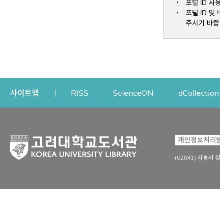
포털 ID 사
포털 ID 
주시기 바랍
Opens a new window
Opens a new win
사이트맵
RISS
ScienceON
dCollection
자료이용
연구지원
개인정보처리
Open
자료찾기
연구지원 서비스
(02841) 서울시 
상세검색
정보이용교육
강의수업자료
학술지 등재/평가 정보
데이터베이스
투고 저널 추천
전자저널
연구 동향 분석
전자책·이러닝
오픈액세스 출판 지원