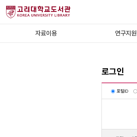
내
용
으
로
자료이용
연구지원
건
너
뛰
기
로그인
포털ID