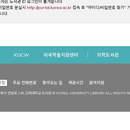
용자는 도서관 ID 로그인이 불가합니다.
Opens a new window
및 비밀번호 분실시
http://portal.korea.ac.kr
접속 후 "아이디/비밀번호 찾기" 
니다.
dow
Opens a new window
Opens a new window
Opens a new window
Open
KOCW
외국학술지원센터
의학도서관
시설이용
커뮤니티
Opens a new
방침
주요 전화번호
찾아오는 길
개관시간
원격지원
s a new window
시설찾기
도서관 소식
성북구 안암로 145 고려대학교 도서관 © KOREA UNIVERSITY LIBRARY ALL RIGHTS R
Opens a new window
시설·좌석 예약·현황
공지사항
중앙도서관
보도자료
중앙도서관(대학원)
홍보자료
학술정보관(CDL)
현황·통계
과학도서관
FAQ & QnA