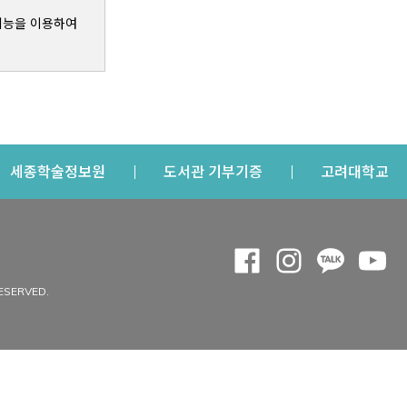
기능을 이용하여
s a new window
Opens a new window
Opens a new windo
Op
세종학술정보원
도서관 기부기증
고려대학교
나의공간
Opens a new window
Opens a new 
Opens a
Op
 window
내정보
ESERVED.
내서재
개인공지
이용자정보 관리
연회비·이용증
이용현황