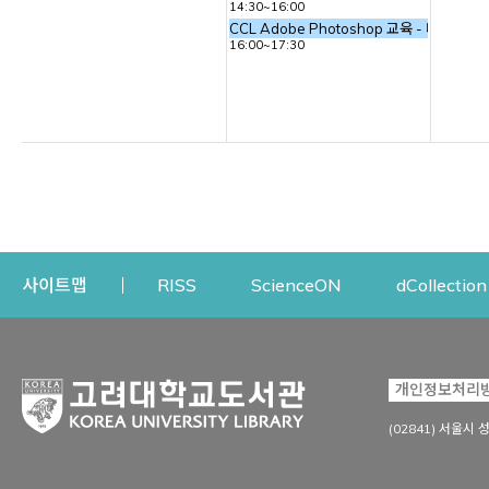
14:30~16:00
CCL Adobe Photoshop 교육 - 타이포
16:00~17:30
Opens a new window
Opens a new win
사이트맵
RISS
ScienceON
dCollection
자료이용
연구지원
개인정보처리
Open
자료찾기
연구지원 서비스
(02841) 서울시 
상세검색
정보이용교육
강의수업자료
학술지 등재/평가 정보