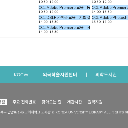
10:30~12:00
10:30~12:00
그래피 이미지 만들기
CCL Adobe Premiere 교육 - 동영상 편집
CCL Adobe Premie
10:30~12:00
14:00~15:30
CCL DSLR 카메라 교육 – 기초 실내 촬영 (사진의 기본 요
CCL Adobe Photos
14:00~15:30
15:30~17:00
CCL Adobe Premiere 교육 - 사진 스틸 작업
14:00~15:30
dow
Opens a new window
Opens a new window
Opens a new window
Open
KOCW
외국학술지원센터
의학도서관
시설이용
커뮤니티
Opens a new
방침
주요 전화번호
찾아오는 길
개관시간
원격지원
s a new window
시설찾기
도서관 소식
성북구 안암로 145 고려대학교 도서관 © KOREA UNIVERSITY LIBRARY ALL RIGHTS R
Opens a new window
시설·좌석 예약·현황
공지사항
중앙도서관
보도자료