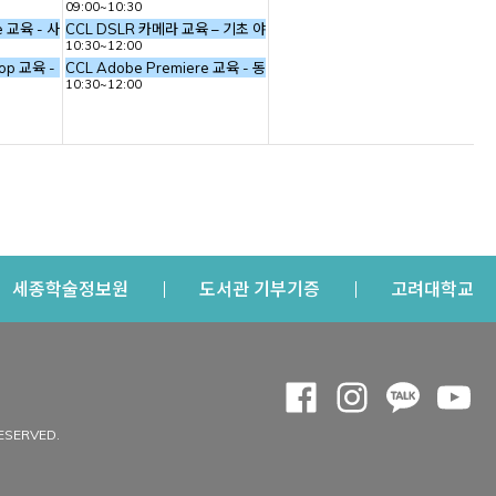
09:00~10:30
re 교육 - 사진 스틸 작업
CCL DSLR 카메라 교육 – 기초 야외 촬영 (사진의 기본 요소, 카메라의 기
10:30~12:00
소, 카메라의 기본 구조)
hop 교육 - 기본 툴 익히기 (초급)
CCL Adobe Premiere 교육 - 동영상 편집
10:30~12:00
s a new window
Opens a new window
Opens a new windo
Op
세종학술정보원
도서관 기부기증
고려대학교
나의공간
Opens a new window
Opens a new 
Opens a
Op
 window
내정보
ESERVED.
내서재
개인공지