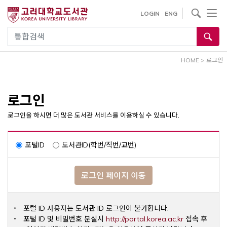
내
사이트내 검색
LOGIN
ENG
용
으
통합검색
로
건
HOME
>
로그인
너
뛰
기
로그인
로그인을 하시면 더 많은 도서관 서비스를 이용하실 수 있습니다.
포털ID
도서관ID(학번/직번/교번)
로그인 페이지 이동
포털 ID 사용자는 도서관 ID 로그인이 불가합니다.
Opens a ne
포털 ID 및 비밀번호 분실시
http://portal.korea.ac.kr
접속 후