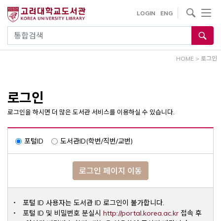
내
사이트내 검색
LOGIN
ENG
용
으
통합검색
로
건
HOME
>
로그인
너
뛰
기
로그인
로그인을 하시면 더 많은 도서관 서비스를 이용하실 수 있습니다.
포털ID
도서관ID(학번/직번/교번)
로그인 페이지 이동
포털 ID 사용자는 도서관 ID 로그인이 불가합니다.
Opens a ne
포털 ID 및 비밀번호 분실시
http://portal.korea.ac.kr
접속 후