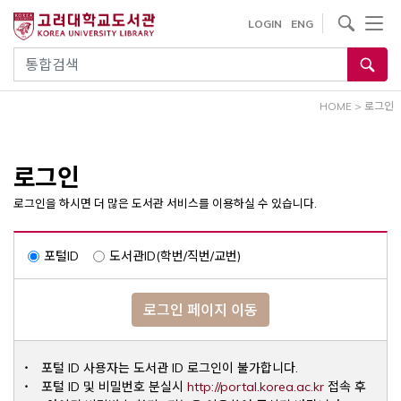
내
사이트내 검색
LOGIN
ENG
용
으
통합검색
로
건
HOME
>
로그인
너
뛰
기
로그인
로그인을 하시면 더 많은 도서관 서비스를 이용하실 수 있습니다.
포털ID
도서관ID(학번/직번/교번)
로그인 페이지 이동
포털 ID 사용자는 도서관 ID 로그인이 불가합니다.
Opens a ne
포털 ID 및 비밀번호 분실시
http://portal.korea.ac.kr
접속 후