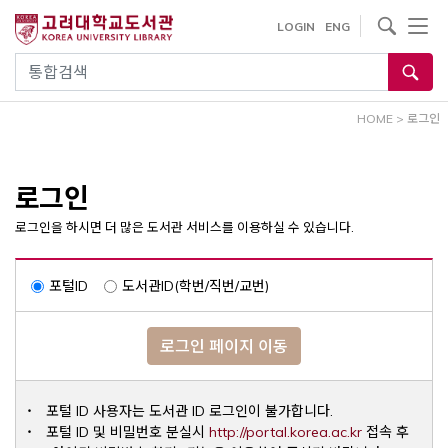
내
사이트내 검색
LOGIN
ENG
용
으
통합검색
로
건
HOME
>
로그인
너
뛰
기
로그인
로그인을 하시면 더 많은 도서관 서비스를 이용하실 수 있습니다.
포털ID
도서관ID(학번/직번/교번)
로그인 페이지 이동
포털 ID 사용자는 도서관 ID 로그인이 불가합니다.
Opens a ne
포털 ID 및 비밀번호 분실시
http://portal.korea.ac.kr
접속 후