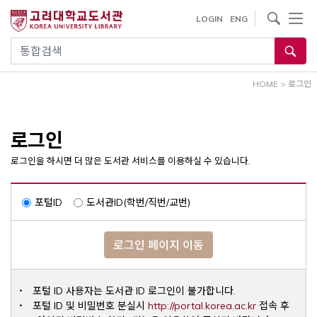
내
사이트내 검색
LOGIN
ENG
용
으
통합검색
로
건
HOME
>
로그인
너
뛰
기
로그인
로그인을 하시면 더 많은 도서관 서비스를 이용하실 수 있습니다.
포털ID
도서관ID(학번/직번/교번)
로그인 페이지 이동
포털 ID 사용자는 도서관 ID 로그인이 불가합니다.
Opens a ne
포털 ID 및 비밀번호 분실시
http://portal.korea.ac.kr
접속 후